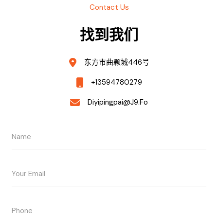
Contact Us
找到我们
东方市曲颗城446号
+13594780279
Diyipingpai@j9.fo